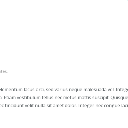
ités
.
ementum lacus orci, sed varius neque malesuada vel. Integer i
. Etiam vestibulum tellus nec metus mattis suscipit. Quisque e
ec tincidunt velit nulla sit amet dolor. Integer nec congue lac